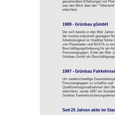
gesammelten Erfahrungen mit Planun
was den Blick über den "Tellerrand" 
erleichtert.
1989 - Grünbau gGmbH
Der sich bereits in den 80er Jahre
der montan-industriell geprägten N
Arbeitslosigkeit im Stadtteil führte
von Planerladen und BASTA zu ein
Beschäftigungsförderung für am Arb
Personengruppen. Ende der 80er Ja
Grünbau GmbH als Beschäftigungs- 
1997 - Grünbau Fairkehrs
Um niederschwellige Dauerarbeitsplä
Personengruppen zu schaffen und 
Qualifizierungsmaßnahmen den Über
erleichtern, wurde 1997 ein Soziale
Grünbau Fairkehrssicherungsdien
Seit 25 Jahren aktiv im Stad