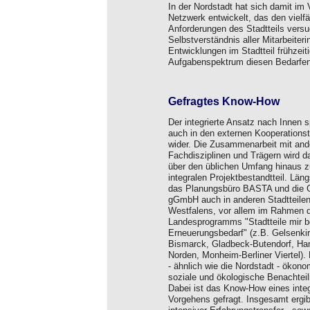
In der Nordstadt hat sich damit im
Netzwerk entwickelt, das den vielf
Anforderungen des Stadtteils vers
Selbstverständnis aller Mitarbeiteri
Entwicklungen im Stadtteil frühze
Aufgabenspektrum diesen Bedarfe
Gefragtes Know-How
Der integrierte Ansatz nach Innen s
auch in den externen Kooperationst
wider. Die Zusammenarbeit mit and
Fachdisziplinen und Trägern wird d
über den üblichen Umfang hinaus 
integralen Projektbestandtteil. Läng
das Planungsbüro BASTA und die 
gGmbH auch in anderen Stadtteilen
Westfalens, vor allem im Rahmen 
Landesprogramms "Stadtteile mir 
Erneuerungsbedarf" (z.B. Gelsenki
Bismarck, Gladbeck-Butendorf, H
Norden, Monheim-Berliner Viertel).
- ähnlich wie die Nordstadt - ökono
soziale und ökologische Benachteil
Dabei ist das Know-How eines integ
Vorgehens gefragt. Insgesamt ergib