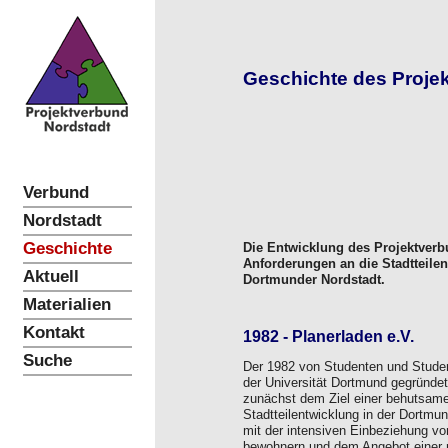
Geschichte des Proje
Verbund
Nordstadt
Geschichte
Die Entwicklung des Projektverb
Anforderungen an die Stadtteile
Aktuell
Dortmunder Nordstadt.
Materialien
Kontakt
1982 -
Planerladen e.V.
Suche
Der 1982 von Studenten und Stude
der Universität Dortmund gegründete
zunächst dem Ziel einer behutsamen
Stadtteilentwicklung in der Dortmu
mit der intensiven Einbeziehung vo
bewohnern und dem Angebot einer ni