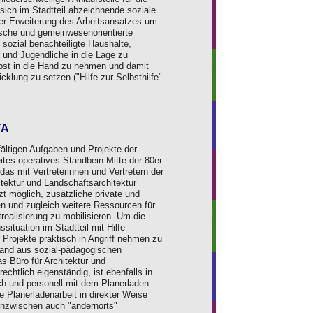
sich im Stadtteil abzeichnende soziale
der Erweiterung des Arbeitsansatzes um
ische und gemeinwesenorientierte
sozial benachteiligte Haushalte,
 und Jugendliche in die Lage zu
lbst in die Hand zu nehmen und damit
cklung zu setzen ("Hilfe zur Selbsthilfe"
TA
fältigen Aufgaben und Projekte der
tes operatives Standbein Mitte der 80er
as mit Vertreterinnen und Vertretern der
tektur und Landschaftsarchitektur
tzt möglich, zusätzliche private und
en und zugleich weitere Ressourcen für
trealisierung zu mobilisieren. Um die
ituation im Stadtteil mit Hilfe
Projekte praktisch in Angriff nehmen zu
tand aus sozial-pädagogischen
s Büro für Architektur und
echtlich eigenständig, ist ebenfalls in
ich und personell mit dem Planerladen
e Planerladenarbeit in direkter Weise
inzwischen auch "andernorts"