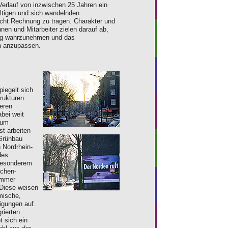
 Verlauf von inzwischen 25 Jahren ein
ältigen und sich wandelnden
ucht Rechnung zu tragen. Charakter und
nnen und Mitarbeiter zielen darauf ab,
itig wahrzunehmen und das
n anzupassen.
piegelt sich
rukturen
eren
abei weit
zum
st arbeiten
Grünbau
 Nordrhein-
des
besonderem
rchen-
ammer
 Diese weisen
mische,
igungen auf.
rierten
t sich ein