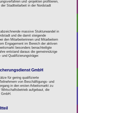
gsverfahren und -projekten profitieren,
der Stadtteilarbeit in der Nordstadt
n abzeichnende massive Stukturwandel in
ordstadt und die damit steigende
 bei den Mitarbeiterinnen und Mitarbeitern
em Engagement im Bereich der aktiven
eitsmarkt besonders benachteiligte
hre entstand daraus die gemeinnützige
und Qualifizierungsträger.
sicherungsdienst GmbH
tze für gering qualifizierte
Teilnehmern von Beschäftigungs- und
gang in den ersten Arbeitsmarkt zu
r Wirtschaftsbetrieb aufgebaut, die
st GmbH.
tteil