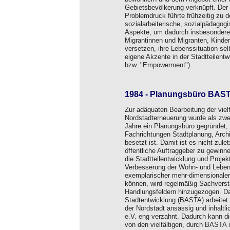
Gebietsbevölkerung verknüpft. Der 
Problemdruck führte frühzeitig zu 
sozialarbeiterische, sozialpädagog
Aspekte, um dadurch insbesondere 
Migrantinnen und Migranten, Kinder
versetzen, ihre Lebenssituation se
eigene Akzente in der Stadtteilentwi
bzw. "Empowerment").
1984 -
Planungsbüro BAS
Zur adäquaten Bearbeitung der viel
Nordstadterneuerung wurde als zwei
Jahre ein Planungsbüro gegründet, d
Fachrichtungen Stadtplanung, Archi
besetzt ist. Damit ist es nicht zule
öffentliche Auftraggeber zu gewinn
die Stadtteilentwicklung und Projek
Verbesserung der Wohn- und Lebenss
exemplarischer mehr-dimensionaler 
können, wird regelmäßig Sachvers
Handlungsfeldern hinzugezogen. Da
Stadtentwicklung (BASTA) arbeitet r
der Nordstadt ansässig und inhaltl
e.V. eng verzahnt. Dadurch kann di
von den vielfältigen, durch BASTA 