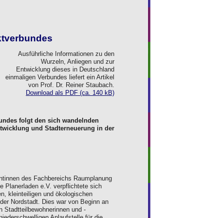
ktverbundes
Ausführliche Informationen zu den
Wurzeln, Anliegen und zur
Entwicklung dieses in Deutschland
einmaligen Verbundes liefert ein Artikel
von Prof. Dr. Reiner Staubach.
Download als PDF (ca. 140 kB)
undes folgt den sich wandelnden
ntwicklung und Stadterneuerung in der
ntinnen des Fachbereichs Raumplanung
 Planerladen e.V. verpflichtete sich
, kleinteiligen und ökologischen
nder Nordstadt. Dies war von Beginn an
n Stadtteilbewohnerinnen und -
ederschwelligen Anlaufstelle für die