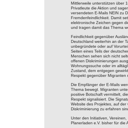
Mittlerweile unterstützen über 10
Privatleute die Aktion und sage
versendeten E-Mails NEIN zu D
Fremdenfeindlichkeit. Damit setz
elektronische Zeichen gegen di
und tragen damit das Thema we
Feindlichkeit gegenüber Auslän
Deutschland weiterhin an der 
unbegründete oder auf Vorur­te
Seiten eines Teils der deutsc
Menschen sehen sich nicht selt
offenen Diskriminierungen ausge
Wohnungssuche oder im alltägl
Zustand, dem entgegen gewirk
Respekt gegenüber Migranten m
Die Empfänger der E-Mails we
Thema bewegt. Migranten unter
positive Botschaft vermittelt, d
Respekt signalisiert. Die Signa
Website des Projektes, auf de
Diskriminierung zu erfahren sin
Unter den Initiativen, Vereinen, 
Planerladen e.V. bisher für die