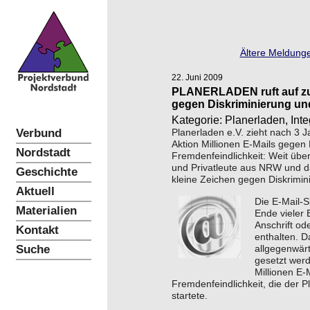
Ältere Meldunge
22. Juni 2009
PLANERLADEN ruft auf zu
gegen Diskriminierung und
Kategorie: Planerladen, Inte
Verbund
Planerladen e.V. zieht nach 3 J
Aktion Millionen E-Mails gegen
Nordstadt
Fremdenfeindlichkeit: Weit über 
und Privatleute aus NRW und d
Geschichte
kleine Zeichen gegen Diskrimin
Aktuell
Die E-Mail-S
Materialien
Ende vieler 
Anschrift o
Kontakt
enthalten. 
Suche
allgegenwärt
gesetzt werd
Millionen E
Fremdenfeindlichkeit, die der 
startete.