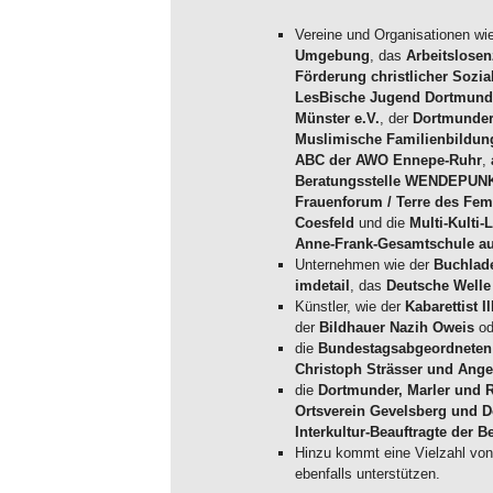
Vereine und Organisationen wi
Umgebung
, das
Arbeitslose
Förderung christlicher Sozia
LesBische Jugend Dortmund
Münster e.V.
, der
Dortmunder 
Muslimische Familienbildu
ABC der AWO Ennepe-Ruhr
,
Beratungsstelle WENDEPUN
Frauenforum / Terre des Fe
Coesfeld
und die
Multi-Kulti-
Anne-Frank-Gesamtschule a
Unternehmen wie der
Buchlad
imdetail
, das
Deutsche Welle
Künstler, wie der
Kabarettist I
der
Bildhauer Nazih Oweis
od
die
Bundestagsabgeordneten
Christoph Strässer und Ange
die
Dortmunder, Marler und
Ortsverein Gevelsberg und 
Interkultur-Beauftragte der 
Hinzu kommt eine Vielzahl vo
ebenfalls unterstützen.