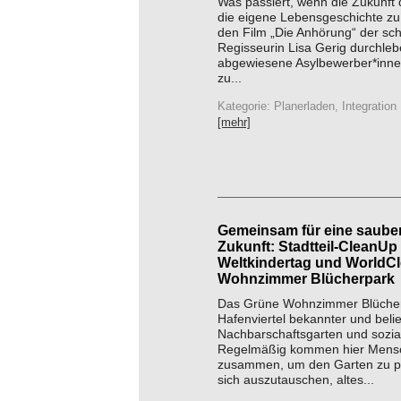
Was passiert, wenn die Zukunft
die eigene Lebensgeschichte zu
den Film „Die Anhörung“ der sc
Regisseurin Lisa Gerig durchleb
abgewiesene Asylbewerber*inne
zu...
Kategorie: Planerladen, Integration
[mehr]
Gemeinsam für eine saube
Zukunft: Stadtteil-CleanU
Weltkindertag und WorldC
Wohnzimmer Blücherpark
Das Grüne Wohnzimmer Blücherp
Hafenviertel bekannter und beli
Nachbarschaftsgarten und sozial
Regelmäßig kommen hier Mens
zusammen, um den Garten zu p
sich auszutauschen, altes...