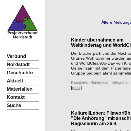
Ältere Meldunge
Kinder übernahmen am
Weltkindertag und WorldC
Der Blücherpark und der Nachba
Verbund
Grünes Wohnzimmer wurden am
und WorldCleanUp-Day von Kinde
Nordstadt
Gemeinsam mit dem Planerlade
Geschichte
Gruppe SauberHafen! sammelten 
Aktuell
Kategorie: Planerladen, Integration
[mehr]
Materialien
Kontakt
Suche
KulturellLeben: Filmvorfü
"Die Anhörung" mit ansch
Regisseurin am 26.9.