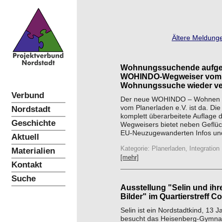
Ältere Meldunge
Wohnungssuchende aufge
WOHINDO-Wegweiser vom Pl
Wohnungssuche wieder ve
Verbund
Der neue WOHINDO – Wohnen 
vom Planerladen e.V. ist da. Die d
Nordstadt
komplett überarbeitete Auflage 
Geschichte
Wegweisers bietet neben Geflü
EU-Neuzugewanderten Infos und
Aktuell
Kategorie: Planerladen, Integration
Materialien
[mehr]
Kontakt
Suche
Ausstellung "Selin und ihr
Bilder" im Quartierstreff C
Selin ist ein Nordstadtkind, 13 J
besucht das Heisenberg-Gymnas