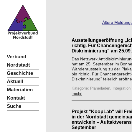
Ältere Meldunge
Ausstellungseröffnung „Ic
richtig. Für Chancengerech
Diskriminierung“ am 25.09
Verbund
Das Netzwerk Antidiskriminieru
hat am 25. September im Bonne
Nordstadt
Wanderausstellung zu der Plak
Geschichte
bin richtig. Für Chancengerechti
Diskriminierung" feierlich eröffne
Aktuell
Kategorie: Planerladen, Integration
Materialien
[mehr]
Kontakt
Suche
Projekt "KoopLab" will Fr
in der Nordstadt gemeinsa
entwickeln – Auftaktverans
September