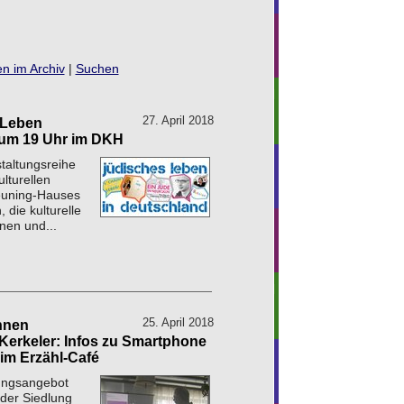
n im Archiv
|
Suchen
27. April 2018
 Leben
i um 19 Uhr im DKH
staltungsreihe
ulturellen
Keuning-Hauses
 die kulturelle
nnen und...
25. April 2018
hnen
, Kerkeler: Infos zu Smartphone
im Erzähl-Café
nungsangebot
 der Siedlung