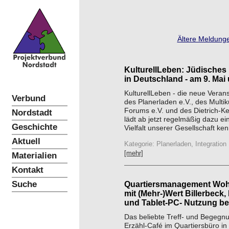
Ältere Meldunge
KulturellLeben: Jüdisches
in Deutschland - am 9. Ma
KulturellLeben - die neue Veran
Verbund
des Planerladen e.V., des Multik
Forums e.V. und des Dietrich-
Nordstadt
lädt ab jetzt regelmäßig dazu ein,
Geschichte
Vielfalt unserer Gesellschaft ke
Aktuell
Kategorie: Planerladen, Integration
[mehr]
Materialien
Kontakt
Suche
Quartiersmanagement Wo
mit (Mehr-)Wert Billerbeck
und Tablet-PC- Nutzung be
Das beliebte Treff- und Begeg
Erzähl-Café im Quartiersbüro in