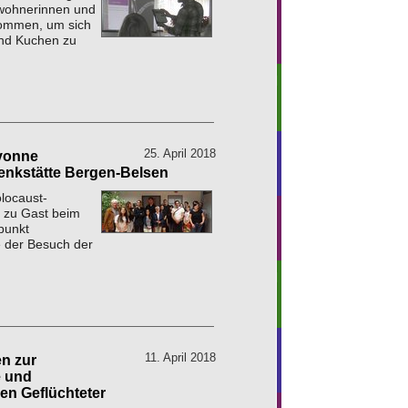
ewohnerinnen und
ommen, um sich
und Kuchen zu
25. April 2018
Yvonne
nkstätte Bergen-Belsen
locaust-
 zu Gast beim
punkt
e der Besuch der
11. April 2018
en zur
e und
en Geflüchteter