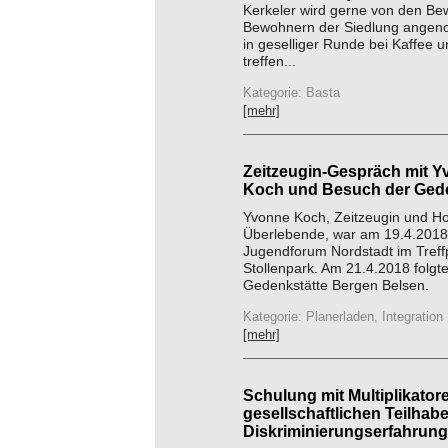
Kerkeler wird gerne von den B
Bewohnern der Siedlung angen
in geselliger Runde bei Kaffee 
treffen...
Kategorie: Basta
[mehr]
Zeitzeugin-Gespräch mit 
Koch und Besuch der Gede
Yvonne Koch, Zeitzeugin und Ho
Überlebende, war am 19.4.2018
Jugendforum Nordstadt im Treff
Stollenpark. Am 21.4.2018 folgt
Gedenkstätte Bergen Belsen.
Kategorie: Planerladen, Integration
[mehr]
Schulung mit Multiplikator
gesellschaftlichen Teilhab
Diskriminierungserfahrung