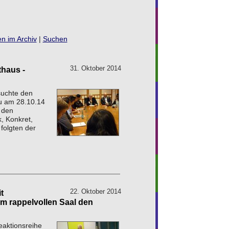
n im Archiv
|
Suchen
31. Oktober 2014
thaus -
suchte den
au am 28.10.14
 den
, Konkret,
folgten der
22. Oktober 2014
t
im rappelvollen Saal den
!
eaktionsreihe