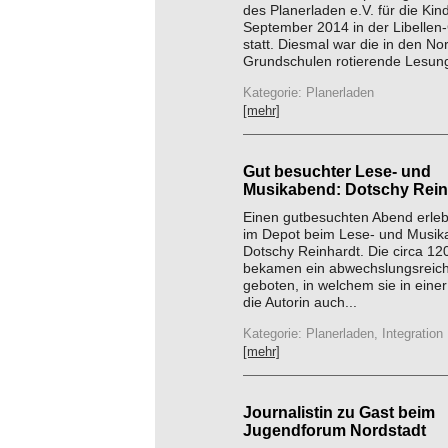
des Planerladen e.V. für die Kin
September 2014 in der Libellen
statt. Diesmal war die in den No
Grundschulen rotierende Lesung
Kategorie: Planerladen
[mehr]
Gut besuchter Lese- und
Musikabend: Dotschy Rein
Einen gutbesuchten Abend erleb
im Depot beim Lese- und Musik
Dotschy Reinhardt. Die circa 12
bekamen ein abwechslungsrei
geboten, in welchem sie in eine
die Autorin auch...
Kategorie: Planerladen, Integration
[mehr]
Journalistin zu Gast beim
Jugendforum Nordstadt