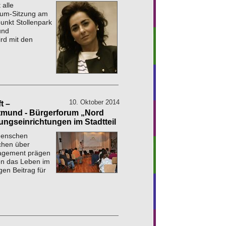
 alle
rum-Sitzung am
unkt Stollenpark
und
ird mit den
10. Oktober 2014
t –
rtmund - Bürgerforum „Nord
ldungseinrichtungen im Stadtteil
 Menschen
chen über
gagement prägen
en das Leben im
igen Beitrag für