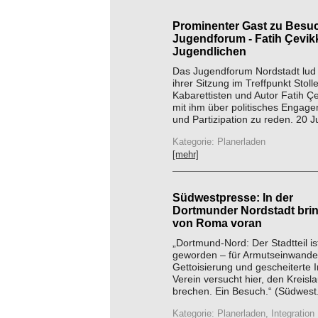
Prominenter Gast zu Besu
Jugendforum - Fatih Çevik
Jugendlichen
Das Jugendforum Nordstadt lud 
ihrer Sitzung im Treffpunkt Stol
Kabarettisten und Autor Fatih Çe
mit ihm über politisches Engage
und Partizipation zu reden. 20 J
Kategorie: Planerladen
[mehr]
Südwestpresse: In der
Dortmunder Nordstadt bring
von Roma voran
„Dortmund-Nord: Der Stadtteil ist
geworden – für Armutseinwande
Gettoisierung und gescheiterte I
Verein versucht hier, den Kreisl
brechen. Ein Besuch.“ (Südwest.
Kategorie: Planerladen, Integration