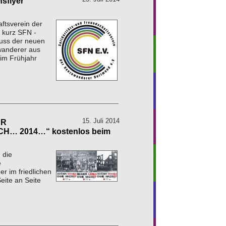
nsflyer
aftsverein der
 kurz SFN -
luss der neuen
wanderer aus
im Frühjahr
15. Juli 2014
ER
H… 2014…“ kostenlos beim
 die
e
 im friedlichen
eite an Seite