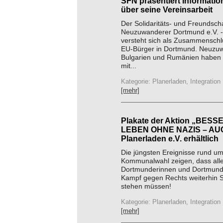
SFN präsentiert Informatio
über seine Vereinsarbeit
Der Solidaritäts- und Freundsch
Neuzuwanderer Dortmund e.V. -
versteht sich als Zusammensch
EU-Bürger in Dortmund. Neuzu
Bulgarien und Rumänien haben 
mit...
Kategorie: Planerladen, Integration
[mehr]
Plakate der Aktion „BESS
LEBEN OHNE NAZIS – AUC
Planerladen e.V. erhältlich
Die jüngsten Ereignisse rund um
Kommunalwahl zeigen, dass all
Dortmunderinnen und Dortmunder
Kampf gegen Rechts weiterhin S
stehen müssen!
Kategorie: Planerladen, Integration
[mehr]