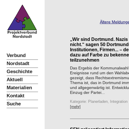
Ältere Meldunge
„Wir sind Dortmund. Nazis 
nicht.“ sagen 50 Dortmund
Institutionen, Firmen... – d
dazu auf Farbe zu bekenn
Verbund
teilzunehmen
Nordstadt
Das Ergebis der Kommunalwahl 
Geschichte
Ereignisse rund um den Wahla
gezeigt, dass Rechtsextremismus
Aktuell
Thema ist, das in Dortmund imm
Materialien
und allgegenwärtig ist. Entwickl
Einzug der Partei...
Kontakt
Kategorie: Planerladen, Integration
Suche
[mehr]