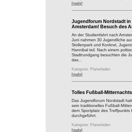
[mehr]
Jugendforum Nordstadt in
Amsterdam! Besuch des 
An der Studienfahrt nach Amst
Juni nahmen 30 Jugendliche au
Stollenpark und Konkret, Jugend
Hannibal teil. Nach einem poltisc
Stadtrundgang besuchten die J
das...
Kategorie: Planerladen
[mehr]
Tolles Fußball-Mitternachts
Das Jugendforum Nordstadt hatt
sein traditionelles Fußball-Mitte
dem Sportplatz des Treffpunkts 
durchgeführt.
Kategorie: Planerladen
[mehr]